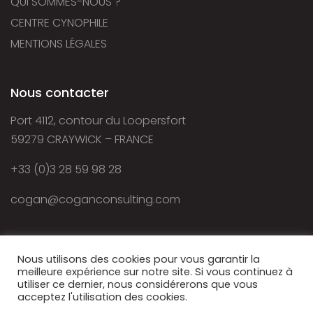
QUI SOMMES-NOUS ?
CENTRE CYNOPHILE
MENTIONS LÉGALES
Nous contacter
Port 4112, contour du Loopersfort
59279 CRAYWICK – FRANCE
+33 (0)3 28 59 98 28
cogan@coganconsulting.com
Nous utilisons des cookies pour vous garantir la
meilleure expérience sur notre site. Si vous continuez à
utiliser ce dernier, nous considérerons que vous
acceptez l'utilisation des cookies.
© 2021 - Cogan Consulting - Autorisation d’exercice