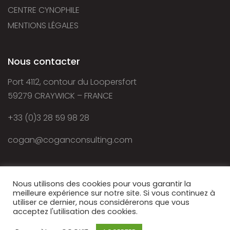
CENTRE CYNOPHILE
MENTIONS LÉGALES
Nous contacter
Port 4112, contour du Loopersfort
59279 CRAYWICK – FRANCE
+33 (0)3 28 59 98 28
cogan@coganconsulting.com
Nous utilisons des cookies pour vous garantir la
meilleure expérience sur notre site. Si vous continuez à
utiliser ce dernier, nous considérerons que vous
acceptez l'utilisation des cookies.
© 2021 - Cogan Consulting - Autorisation d’exercice