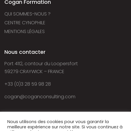
Cogan Formation
QUI SOMMES-NOUS ?
CENTRE CYNOPHILE
MENTIONS LÉGALES
Nous contacter
Port 4112, contour du Loopersfort
59279 CRAYWICK – FRANCE
+33 (0)3 28 59 98 28
cogan@coganconsulting.com
Nous utilisons des cookies pour vous garantir la
meilleure expérience sur notre site. Si vous continuez à