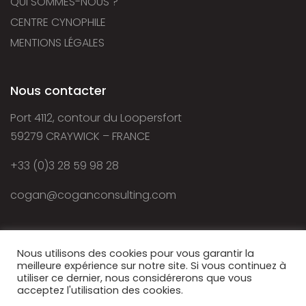
QUI SOMMES-NOUS ?
CENTRE CYNOPHILE
MENTIONS LÉGALES
Nous contacter
Port 4112, contour du Loopersfort
59279 CRAYWICK – FRANCE
+33 (0)3 28 59 98 28
cogan@coganconsulting.com
Nous utilisons des cookies pour vous garantir la
meilleure expérience sur notre site. Si vous continuez à
utiliser ce dernier, nous considérerons que vous
acceptez l'utilisation des cookies.
© 2021 - Cogan Consulting - Autorisation d’exercice