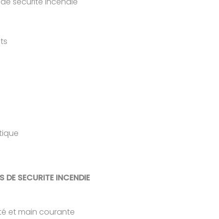
e sécurité incendie
ts
atique
TS DE SECURITE INCENDIE
té et main courante