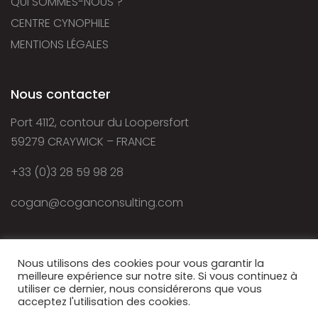
QUI SOMMES-NOUS ?
CENTRE CYNOPHILE
MENTIONS LÉGALES
Nous contacter
Port 4112, contour du Loopersfort
59279 CRAYWICK – FRANCE
+33 (0)3 28 59 98 28
cogan@coganconsulting.com
Nous utilisons des cookies pour vous garantir la
meilleure expérience sur notre site. Si vous continuez à
utiliser ce dernier, nous considérerons que vous
acceptez l'utilisation des cookies.
© 2021 - Cogan Consulting - Autorisation d’exercice