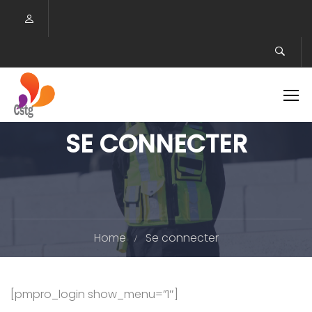
SE CONNECTER
Home
Se connecter
[pmpro_login show_menu=”1″]